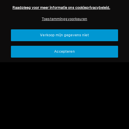
Raadpleeg voor meer informatie ons cookieprivacybeleid.
Professioneel
Toestemmingsvoorkeuren
Terug naar boven
Verkoop mijn gegevens niet
Support
Accepteren
Juridische kennisgeving
Ons bedrijf
Over ons
Herroep overeenkomst
Carrière bij Sonova
Perscontacten
Wereldwijd privacybeleid
Nieuwskamer
Algemene verkoopvoorwaarden
Sennheiser Consumer
voor online verkoop aan
merkambassadeurs
consumenten
Beleid voor gecoördineerde
openbaarmaking van
kwetsbaarheden