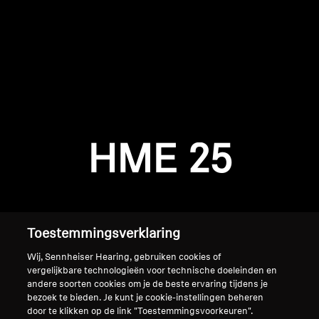
AMBEO soundbars en Subs
Ontdek AMBEO
AMBEO-onderdelen en accessoires
Inloggen vereist
Meld u aan bij uw account om producten aan uw
verlanglijst toe te voegen en uw eerder
Ontdekken
HME 25
opgeslagen artikelen te bekijken.
Over ons
Login
Innovaties
Toestemmingsverklaring
Sound Space
Wij, Sennheiser Hearing, gebruiken cookies of
vergelijkbare technologieën voor technische doeleinden en
andere soorten cookies om je de beste ervaring tijdens je
bezoek te bieden. Je kunt je cookie-instellingen beheren
Support
Home
door te klikken op de link "Toestemmingsvoorkeuren".