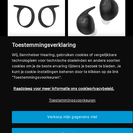
Toestemmingsverklaring
Refurbished
Refurbished
Wij, Sennheiser Hearing, gebruiken cookies of vergelijkbare
technologieën voor technische doeleinden en andere soorten
Reserveonderdelen en
Onderdelen en accessoires
cookies om je de beste ervaring tijdens je bezoek te bieden. Je
Earbud set voor
accessoires
kunt je cookie-instellingen beheren door te klikken op de link
"Toestemmingsvoorkeuren".
Ear Fins voor
MOMENTUM Sport
MOMENTUM Sport
Raadpleeg voor meer informatie ons cookieprivacybeleid.
199,90 €
9,90 €
Laagste prijs in de afgelopen
Toestemmingsvoorkeuren
30 dagen:
199,90 €
Laagste prijs in de afgelopen
30 dagen:
9,90 €
Verkoop mijn gegevens niet
Toevoegen aan winkelwagen
Toevoegen aan winkelwag