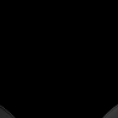
Koptelefoononderdelen en accessoires
Hearing
Gehoor per categorie
TV-koptelefoons voor gehoorondersteuning
Gehoorbronnen
Originele gehooronderdelengehoor en accessoires
Soundbars