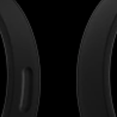
AMBEO soundbars en Subs
Ontdek AMBEO
AMBEO-onderdelen en accessoires
Ontdekken
Over ons
Innovaties
Sound Space
Support