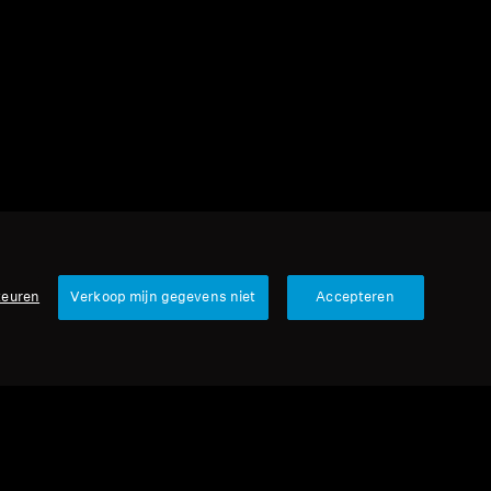
1 item
Sorteren
keuren
Verkoop mijn gegevens niet
Accepteren