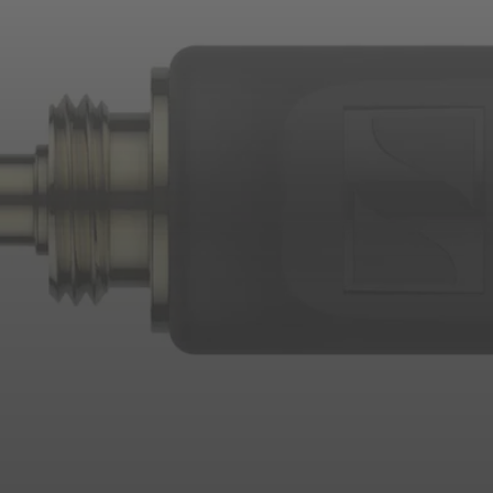
Inloggen vereist
Meld u aan bij uw account om producten aan uw verlanglijst
toe te voegen en uw eerder opgeslagen artikelen te bekijken.
Login