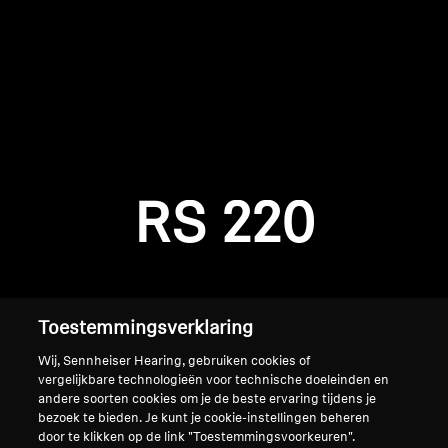
AMBEO soundbars en Subs
Ontdek AMBEO
AMBEO-onderdelen en accessoires
Inloggen vereist
Meld u aan bij uw account om producten aan uw
verlanglijst toe te voegen en uw eerder
Ontdekken
RS 220
opgeslagen artikelen te bekijken.
Over ons
Login
Innovaties
Toestemmingsverklaring
Sound Space
Wij, Sennheiser Hearing, gebruiken cookies of
vergelijkbare technologieën voor technische doeleinden en
andere soorten cookies om je de beste ervaring tijdens je
bezoek te bieden. Je kunt je cookie-instellingen beheren
Support
Home
door te klikken op de link "Toestemmingsvoorkeuren".