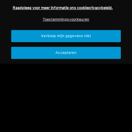
Raadpleeg voor meer informatie ons cookieprivacybeleid.
Professioneel
Toestemmingsvoorkeuren
Terug naar boven
Verkoop mijn gegevens niet
Support
Accepteren
Juridische kennisgeving
Ons bedrijf
Over ons
Herroep overeenkomst
Carrière bij Sonova
Perscontacten
Wereldwijd privacybeleid
Nieuwskamer
Algemene verkoopvoorwaarden
Sennheiser Consumer
voor online verkoop aan
merkambassadeurs
consumenten
Beleid voor gecoördineerde
openbaarmaking van
kwetsbaarheden