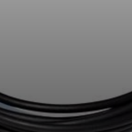
AMBEO soundbars en Subs
Ontdek AMBEO
AMBEO-onderdelen en accessoires
Ontdekken
Over ons
Innovaties
Sound Space
Support