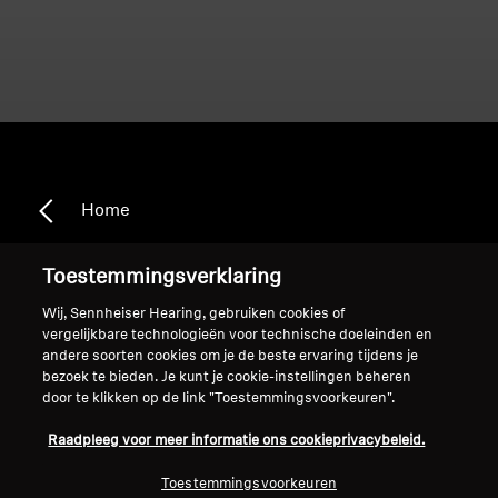
Home
Toestemmingsverklaring
Wij, Sennheiser Hearing, gebruiken cookies of
RS 4200 II
vergelijkbare technologieën voor technische doeleinden en
andere soorten cookies om je de beste ervaring tijdens je
bezoek te bieden. Je kunt je cookie-instellingen beheren
Sorteren
door te klikken op de link "Toestemmingsvoorkeuren".
Raadpleeg voor meer informatie ons cookieprivacybeleid.
Toestemmingsvoorkeuren