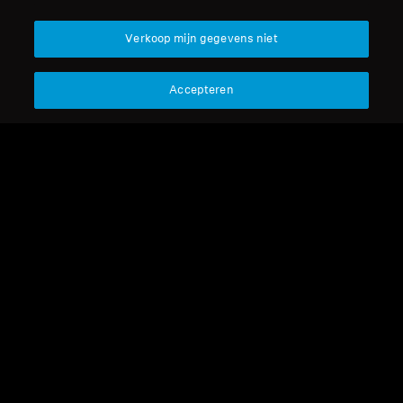
Verkoop mijn gegevens niet
Accepteren
Refurbished
Reserveonderdelen en
Refurbished
accessoires
Plug-on adapter 3,5 mm
Reserveonderdelen en
naar 6,35 mm jack, recht
accessoires
Audiokabel voor RS 4200
4,79 €
/ TR 840-8, 2,00 m, 3,5
Laagste prijs in de afgelopen
mm jack, gehoekt-naar-
30 dagen:
4,79 €
6,69 €
recht
Laagste prijs in de afgelopen
Niet beschikbaar
30 dagen:
6,69 €
Breng mij op de