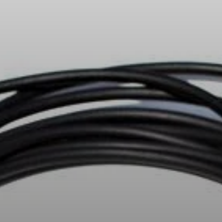
Koptelefoononderdelen en accessoires
Hearing
Gehoor per categorie
TV-koptelefoons voor gehoorondersteuning
Gehoorbronnen
Originele gehooronderdelengehoor en accessoires
Soundbars