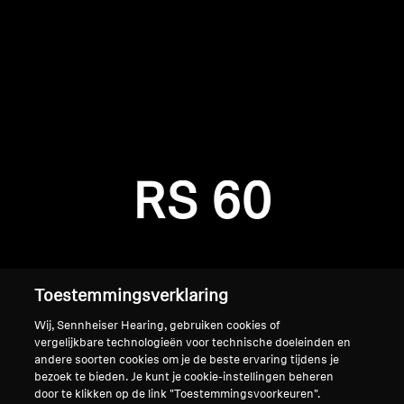
AMBEO soundbars en Subs
Ontdek AMBEO
AMBEO-onderdelen en accessoires
Inloggen vereist
Meld u aan bij uw account om producten aan uw
verlanglijst toe te voegen en uw eerder
Ontdekken
RS 60
opgeslagen artikelen te bekijken.
Over ons
Login
Innovaties
Toestemmingsverklaring
Sound Space
Wij, Sennheiser Hearing, gebruiken cookies of
vergelijkbare technologieën voor technische doeleinden en
andere soorten cookies om je de beste ervaring tijdens je
bezoek te bieden. Je kunt je cookie-instellingen beheren
Support
Home
door te klikken op de link "Toestemmingsvoorkeuren".