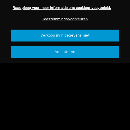
Raadpleeg voor meer informatie ons cookieprivacybeleid.
Professioneel
Toestemmingsvoorkeuren
Terug naar boven
Verkoop mijn gegevens niet
Support
Accepteren
Juridische kennisgeving
Ons bedrijf
Over ons
Herroep overeenkomst
Carrière bij Sonova
Perscontacten
Wereldwijd privacybeleid
Nieuwskamer
Algemene verkoopvoorwaarden
Sennheiser Consumer
voor online verkoop aan
merkambassadeurs
consumenten
Beleid voor gecoördineerde
openbaarmaking van
kwetsbaarheden