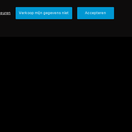
keuren
Verkoop mijn gegevens niet
Accepteren
urbished
veonderdelen en accessoires
m-oorkussens voor SET 830 / SET 840
ET 900