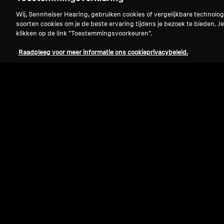
Wij, Sennheiser Hearing, gebruiken cookies of vergelijkbare technolo
soorten cookies om je de beste ervaring tijdens je bezoek te bieden. Je
klikken op de link "Toestemmingsvoorkeuren".
Raadpleeg voor meer informatie ons cookieprivacybeleid.
Refurbished
Reserveonderdelen en accessoires
Audiokabel voor RS 4200 / TR 840-8, 
m, 3,5 mm jack, gehoekt-naar-recht