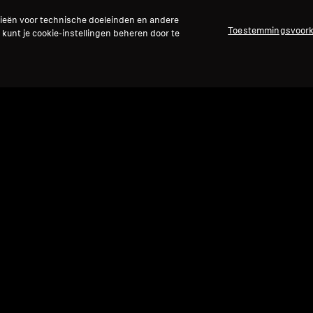
gieën voor technische doeleinden en andere
Toestemmingsvoor
 kunt je cookie-instellingen beheren door te
Refurbished
Ref
Reserveonderdelen en accessoires
Reser
2,00
Voedingsadapter voor SET 830 / 832 /
Foa
900, 13,5 V, 6 W met EU/UK/US-stekker
/ S