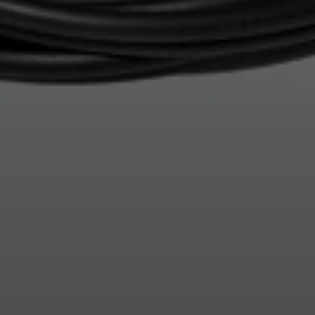
Inloggen vereist
Meld u aan bij uw account om producten aan uw verlanglijst
toe te voegen en uw eerder opgeslagen artikelen te bekijken.
Login