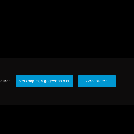
1 item
Sorteren
keuren
Verkoop mijn gegevens niet
Accepteren