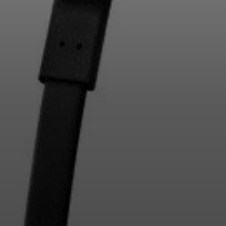
Inloggen vereist
Meld u aan bij uw account om producten aan uw verlanglijst
toe te voegen en uw eerder opgeslagen artikelen te bekijken.
Login