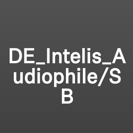
DE_Intelis_A
udiophile/S
B