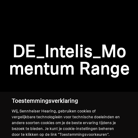
AMBEO soundbars en Subs
Ontdek AMBEO
AMBEO-onderdelen en accessoires
Inloggen vereist
DE_Intelis_Mo
Meld u aan bij uw account om producten aan uw
verlanglijst toe te voegen en uw eerder
Ontdekken
mentum Range
opgeslagen artikelen te bekijken.
Over ons
Login
Innovaties
Toestemmingsverklaring
Sound Space
Wij, Sennheiser Hearing, gebruiken cookies of
vergelijkbare technologieën voor technische doeleinden en
andere soorten cookies om je de beste ervaring tijdens je
bezoek te bieden. Je kunt je cookie-instellingen beheren
Support
Home
door te klikken op de link "Toestemmingsvoorkeuren".