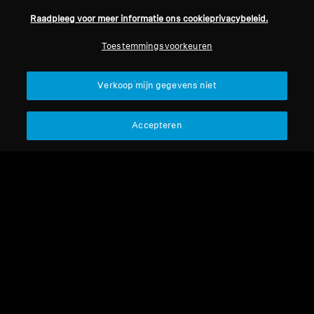
Raadpleeg voor meer informatie ons cookieprivacybeleid.
Professioneel
Toestemmingsvoorkeuren
Terug naar boven
Verkoop mijn gegevens niet
Support
Accepteren
Juridische kennisgeving
Ons bedrijf
Over ons
Herroep overeenkomst
Carrière bij Sonova
Perscontacten
Wereldwijd privacybeleid
Nieuwskamer
Algemene verkoopvoorwaarden
Sennheiser Consumer
voor online verkoop aan
merkambassadeurs
consumenten
Beleid voor gecoördineerde
openbaarmaking van
kwetsbaarheden