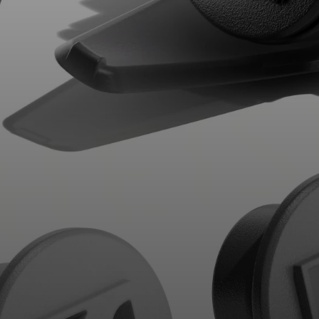
AMBEO soundbars en Subs
Ontdek AMBEO
AMBEO-onderdelen en accessoires
Ontdekken
Over ons
Innovaties
Sound Space
Support