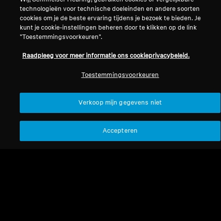
technologieën voor technische doeleinden en andere soorten
cookies om je de beste ervaring tijdens je bezoek te bieden. Je
kunt je cookie-instellingen beheren door te klikken op de link
"Toestemmingsvoorkeuren".
Raadpleeg voor meer informatie ons cookieprivacybeleid.
Refurbished
Refurbished
Toestemmingsvoorkeuren
Hearing Protection
Hearing Protection
Verkoop mijn gegevens niet
SoundProtex Plus
SoundProtex
4.3
(4)
4.0
(4)
Accepteren
75,00 €
39,90 €
79,90 €
Laagste prijs in de afgelopen
Laagste prijs in de afgelopen
30 dagen:
75,00 €
30 dagen:
39,90 €
Toevoegen aan winkelwagen
Toevoegen aan winkelwag