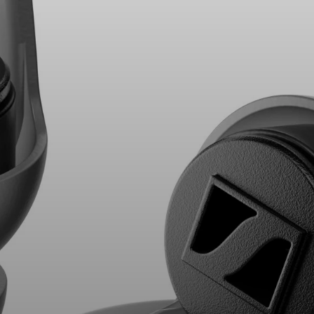
Koptelefoononderdelen en accessoires
Hearing
Gehoor per categorie
TV-koptelefoons voor gehoorondersteuning
Gehoorbronnen
Originele gehooronderdelengehoor en accessoires
Soundbars