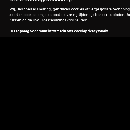
Toestemmingsverklaring
Wij, Sennheiser Hearing, gebruiken cookies of vergelijkbare technolo
soorten cookies om je de beste ervaring tijdens je bezoek te bieden. Je
klikken op de link "Toestemmingsvoorkeuren".
Raadpleeg voor meer informatie ons cookieprivacybeleid.
Refurbished
Reserveonderdelen en accessoires
Kabel voor IE-serie, 1,20 m, 3,5 mm jack
met microfoon, gevlochten