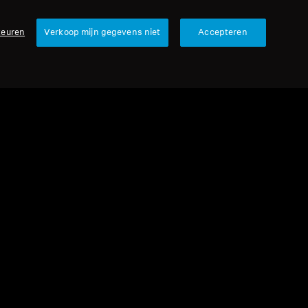
keuren
Verkoop mijn gegevens niet
Accepteren
urbished
veonderdelen en accessoires
l voor IE-serie, 1,20 m, 3,5 mm jack,