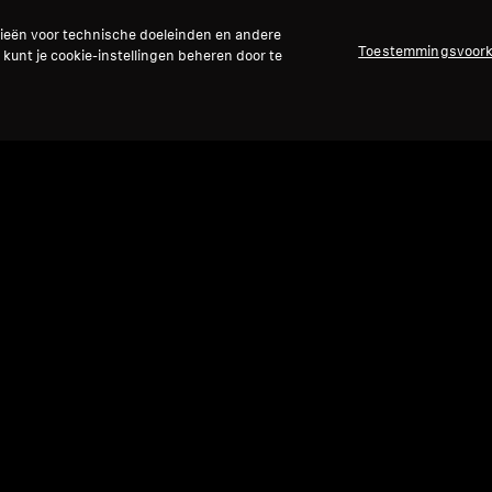
gieën voor technische doeleinden en andere
Toestemmingsvoor
 kunt je cookie-instellingen beheren door te
Refurbished
Ref
Wired koptelefoons
IE 900
Reser
,
Kabe
5.0
(21)
glad
1.499,00 €