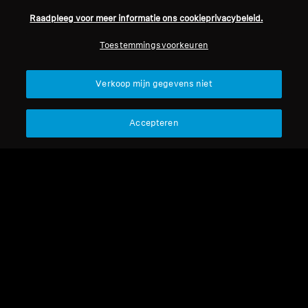
Raadpleeg voor meer informatie ons cookieprivacybeleid.
Professioneel
Toestemmingsvoorkeuren
Terug naar boven
Verkoop mijn gegevens niet
Support
Accepteren
Juridische kennisgeving
Ons bedrijf
Over ons
Herroep overeenkomst
Carrière bij Sonova
Perscontacten
Wereldwijd privacybeleid
Nieuwskamer
Algemene verkoopvoorwaarden
Sennheiser Consumer
voor online verkoop aan
merkambassadeurs
consumenten
Beleid voor gecoördineerde
openbaarmaking van
kwetsbaarheden