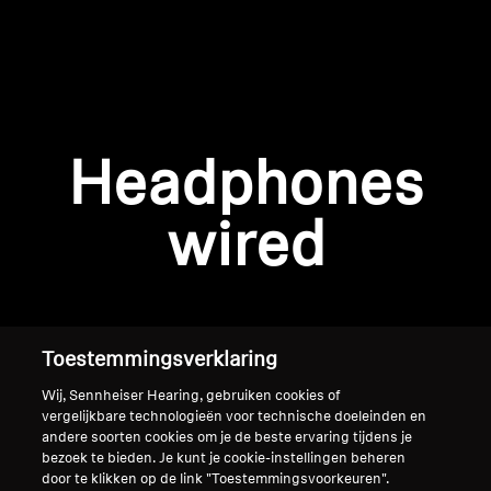
AMBEO soundbars en Subs
Ontdek AMBEO
AMBEO-onderdelen en accessoires
Inloggen vereist
Headphones
Meld u aan bij uw account om producten aan uw
verlanglijst toe te voegen en uw eerder
Ontdekken
wired
opgeslagen artikelen te bekijken.
Over ons
Login
Innovaties
Toestemmingsverklaring
Sound Space
Wij, Sennheiser Hearing, gebruiken cookies of
vergelijkbare technologieën voor technische doeleinden en
andere soorten cookies om je de beste ervaring tijdens je
bezoek te bieden. Je kunt je cookie-instellingen beheren
Support
Home
door te klikken op de link "Toestemmingsvoorkeuren".