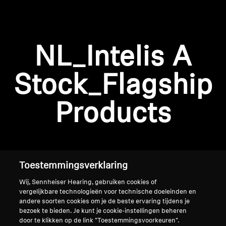
AMBEO soundbars en Subs
Ontdek AMBEO
NL_Intelis A
AMBEO-onderdelen en accessoires
Inloggen vereist
Stock_Flagship
Meld u aan bij uw account om producten aan uw
verlanglijst toe te voegen en uw eerder
Ontdekken
Products
opgeslagen artikelen te bekijken.
Over ons
Login
Innovaties
Toestemmingsverklaring
Sound Space
Wij, Sennheiser Hearing, gebruiken cookies of
vergelijkbare technologieën voor technische doeleinden en
andere soorten cookies om je de beste ervaring tijdens je
bezoek te bieden. Je kunt je cookie-instellingen beheren
Support
Home
door te klikken op de link "Toestemmingsvoorkeuren".