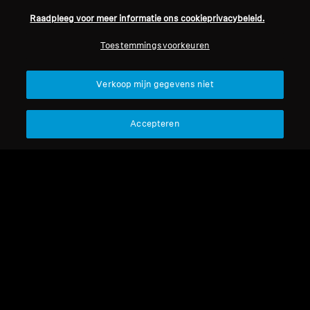
Raadpleeg voor meer informatie ons cookieprivacybeleid.
Professioneel
Toestemmingsvoorkeuren
Terug naar boven
Verkoop mijn gegevens niet
Support
Accepteren
Juridische kennisgeving
Ons bedrijf
Over ons
Herroep overeenkomst
Carrière bij Sonova
Perscontacten
Wereldwijd privacybeleid
Nieuwskamer
Algemene verkoopvoorwaarden
Sennheiser Consumer
voor online verkoop aan
merkambassadeurs
consumenten
Beleid voor gecoördineerde
openbaarmaking van
kwetsbaarheden