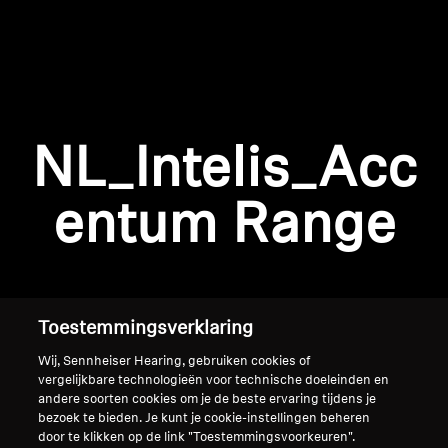
AMBEO soundbars en Subs
Ontdek AMBEO
AMBEO-onderdelen en accessoires
Inloggen vereist
NL_Intelis_Acc
Meld u aan bij uw account om producten aan uw
verlanglijst toe te voegen en uw eerder
Ontdekken
entum Range
opgeslagen artikelen te bekijken.
Over ons
Login
Innovaties
Toestemmingsverklaring
Sound Space
Wij, Sennheiser Hearing, gebruiken cookies of
vergelijkbare technologieën voor technische doeleinden en
andere soorten cookies om je de beste ervaring tijdens je
bezoek te bieden. Je kunt je cookie-instellingen beheren
Support
Home
door te klikken op de link "Toestemmingsvoorkeuren".