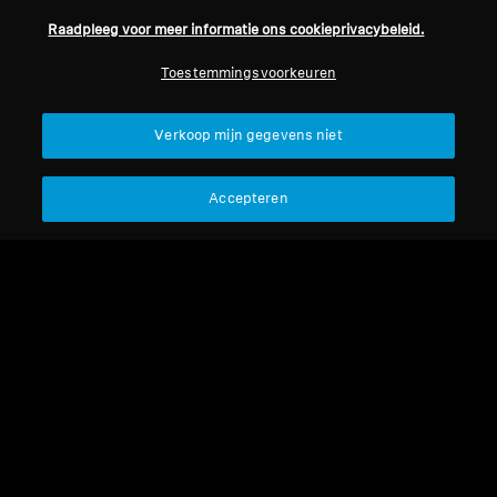
Raadpleeg voor meer informatie ons cookieprivacybeleid.
Professioneel
Toestemmingsvoorkeuren
Terug naar boven
Verkoop mijn gegevens niet
Support
Accepteren
Juridische kennisgeving
Ons bedrijf
Over ons
Herroep overeenkomst
Carrière bij Sonova
Perscontacten
Wereldwijd privacybeleid
Nieuwskamer
Algemene verkoopvoorwaarden
Sennheiser Consumer
voor online verkoop aan
merkambassadeurs
consumenten
Beleid voor gecoördineerde
openbaarmaking van
kwetsbaarheden