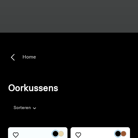
Home
Oorkussens
Sorteren