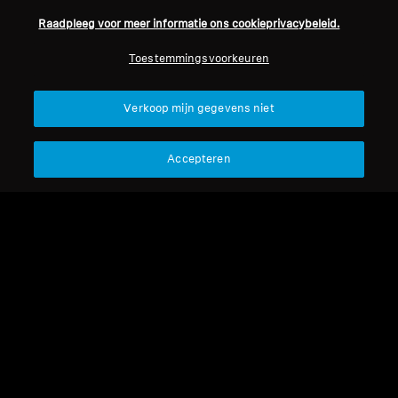
Raadpleeg voor meer informatie ons cookieprivacybeleid.
Professioneel
Toestemmingsvoorkeuren
Terug naar boven
Verkoop mijn gegevens niet
Support
Accepteren
Juridische kennisgeving
Ons bedrijf
Over ons
Herroep overeenkomst
Carrière bij Sonova
Perscontacten
Wereldwijd privacybeleid
Nieuwskamer
Algemene verkoopvoorwaarden
Sennheiser Consumer
voor online verkoop aan
merkambassadeurs
consumenten
Beleid voor gecoördineerde
openbaarmaking van
kwetsbaarheden