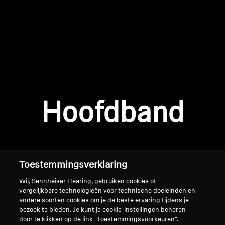
AMBEO soundbars en Subs
Ontdek AMBEO
AMBEO-onderdelen en accessoires
Inloggen vereist
Meld u aan bij uw account om producten aan uw
verlanglijst toe te voegen en uw eerder
Ontdekken
Hoofdband
opgeslagen artikelen te bekijken.
Over ons
Login
Innovaties
Toestemmingsverklaring
Sound Space
Wij, Sennheiser Hearing, gebruiken cookies of
vergelijkbare technologieën voor technische doeleinden en
andere soorten cookies om je de beste ervaring tijdens je
bezoek te bieden. Je kunt je cookie-instellingen beheren
Support
Home
door te klikken op de link "Toestemmingsvoorkeuren".