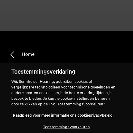
Home
Toestemmingsverklaring
Wij, Sennheiser Hearing, gebruiken cookies of
Optische kabel
vergelijkbare technologieën voor technische doeleinden en
andere soorten cookies om je de beste ervaring tijdens je
bezoek te bieden. Je kunt je cookie-instellingen beheren
Sorteren
door te klikken op de link "Toestemmingsvoorkeuren".
Raadpleeg voor meer informatie ons cookieprivacybeleid.
Toestemmingsvoorkeuren