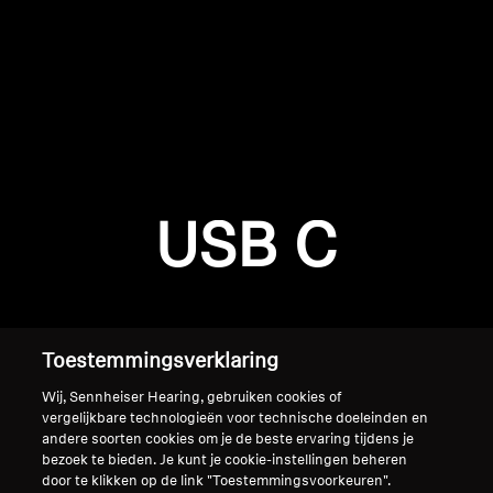
AMBEO soundbars en Subs
Ontdek AMBEO
AMBEO-onderdelen en accessoires
Inloggen vereist
Meld u aan bij uw account om producten aan uw
verlanglijst toe te voegen en uw eerder
Ontdekken
USB C
opgeslagen artikelen te bekijken.
Over ons
Login
Innovaties
Toestemmingsverklaring
Sound Space
Wij, Sennheiser Hearing, gebruiken cookies of
vergelijkbare technologieën voor technische doeleinden en
andere soorten cookies om je de beste ervaring tijdens je
bezoek te bieden. Je kunt je cookie-instellingen beheren
Support
Home
door te klikken op de link "Toestemmingsvoorkeuren".