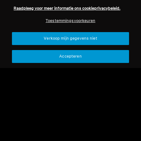
Raadpleeg voor meer informatie ons cookieprivacybeleid.
Professioneel
Toestemmingsvoorkeuren
Terug naar boven
Verkoop mijn gegevens niet
Support
Accepteren
Juridische kennisgeving
Ons bedrijf
Over ons
Herroep overeenkomst
Carrière bij Sonova
Perscontacten
Wereldwijd privacybeleid
Nieuwskamer
Algemene verkoopvoorwaarden
Sennheiser Consumer
voor online verkoop aan
merkambassadeurs
consumenten
Beleid voor gecoördineerde
openbaarmaking van
kwetsbaarheden