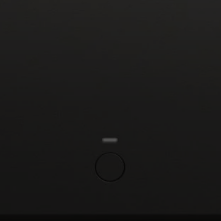
Inloggen vereist
Meld u aan bij uw account om producten aan uw verlanglijst
toe te voegen en uw eerder opgeslagen artikelen te bekijken.
Login