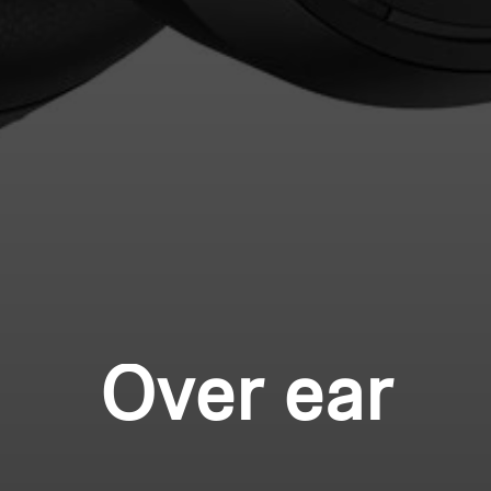
Over ear