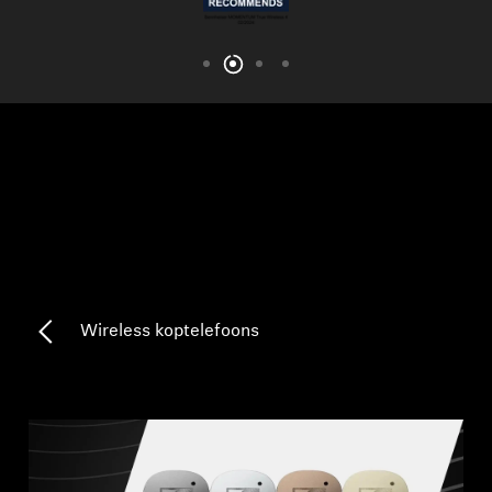
AMBEO soundbars en Subs
Ontdek AMBEO
AMBEO-onderdelen en accessoires
Ontdekken
Over ons
Innovaties
Wireless koptelefoons
Sound Space
Support