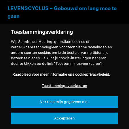
LEVENSCYCLUS – Gebouwd om lang mee te
gaan
Onze producten zijn gebouwd om lang
Toestemmingsverklaring
mee te gaan. Onze hoge
Wij, Sennheiser Hearing, gebruiken cookies of
vergelijkbare technologieën voor technische doeleinden en
kwalificatienormen testen de stevigheid en
andere soorten cookies om je de beste ervaring tijdens je
duurzaamheid met valtesten, tuimeltesten,
bezoek te bieden. Je kunt je cookie-instellingen beheren
door te klikken op de link "Toestemmingsvoorkeuren".
batterijlevensduur-testen en meer.
MOMENTUM True Wireless 4 zijn IP54-
Raadpleeg voor meer informatie ons cookieprivacybeleid.
gecertificeerd, spatwaterdicht en ook
Toestemmingsvoorkeuren
geschikt voor sport.
Verkoop mijn gegevens niet
Accepteren