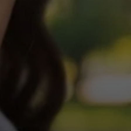
Inloggen vereist
Meld u aan bij uw account om producten aan uw verlanglijst
toe te voegen en uw eerder opgeslagen artikelen te bekijken.
Login