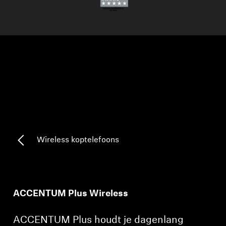
AMBEO soundbars en Subs
Ontdek AMBEO
AMBEO-onderdelen en accessoires
Ontdekken
Over ons
Wireless koptelefoons
Innovaties
Sound Space
ACCENTUM Plus Wireless
Support
ACCENTUM Plus houdt je dagenlang