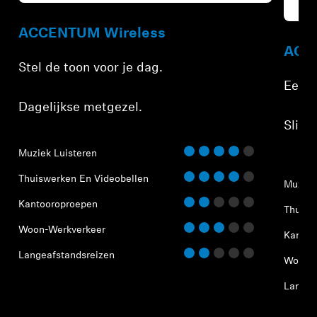
Refur
ACCENTUM Wireless
ACCE
Stel de toon voor je dag.
Een h
Dagelijkse metgezel.
Slimm
Muziek Luisteren
Thuiswerken En Videobellen
Muziek
Kantooroproepen
Thuisw
Woon-Werkverkeer
Kantoo
Langeafstandsreizen
Woon-W
Langea