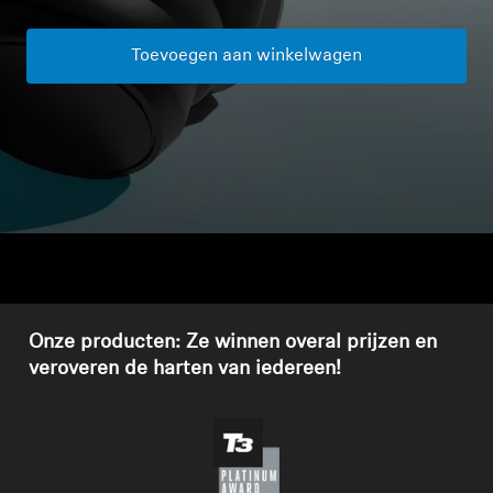
Koptelefoononderdelen en accessoires
Toevoegen aan winkelwagen
Hearing
Gehoor per categorie
TV-koptelefoons voor gehoorondersteuning
Gehoorbronnen
Onze producten: Ze winnen overal prijzen en
Originele gehooronderdelengehoor en accessoires
veroveren de harten van iedereen!
Soundbars