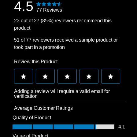
4.5
77 Reviews
23 out of 27 (85%) reviewers recommend this
product
51 of 77 reviewers received a sample product or
took part in a promotion
Review this Product
Select
Select
Select
Select
Select
Adding a review will require a valid email for
to
to
to
to
to
verification
rate
rate
rate
rate
rate
Average Customer Ratings
the
the
the
the
the
item
item
item
item
item
Quality of Product
with
with
with
with
with
Quality of Product, 4.1 out of 5
4.1
1
2
3
4
5
Value of Product