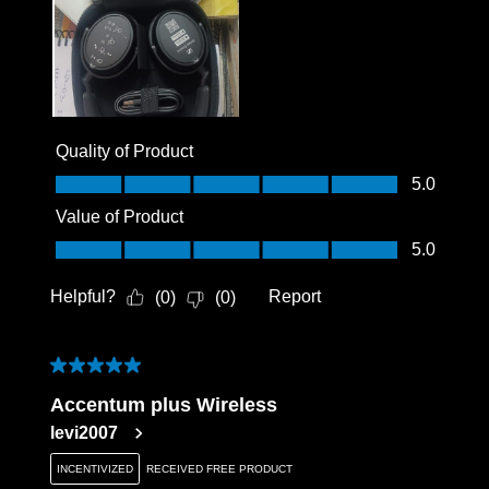
Quality of Product
Quality of Product, 5.0 out of 5
5.0
Value of Product
Value of Product, 5.0 out of 5
5.0
Helpful?
Report
(
0
)
(
0
)
5 out of 5 stars.
Accentum plus Wireless
levi2007
INCENTIVIZED
RECEIVED FREE PRODUCT