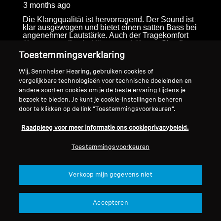
3 months ago
Die Klangqualität ist hervorragend. Der Sound ist
klar ausgewogen und bietet einen satten Bass bei
angenehmer Lautstärke. Auch der Tragekomfort
überzeugt selbst bei längerem höheren Sitz die
Kopfhörer bequem, ohne zu drücken. Die
Toestemmingsverklaring
Akkulaufzeit entspricht absolut den
Herstellerangaben und hält im Alltag problemlos
Wij, Sennheiser Hearing, gebruiken cookies of
durch. Funktion für Bluetooth und Noise
vergelijkbare technologieën voor technische doeleinden en
Cancelling Arbeiten zuverlässig und stabil.
Design und Verarbeitung wirken hochwertig und
andere soorten cookies om je de beste ervaring tijdens je
robust einziger kleiner Kritik. Die Knöpfe
bezoek te bieden. Je kunt je cookie-instellingen beheren
reagieren manchmal etwas verzögert oder nicht
door te klikken op de link "Toestemmingsvoorkeuren".
ganz präzise. ￼
Translate with Google
Raadpleeg voor meer informatie ons cookieprivacybeleid.
Toestemmingsvoorkeuren
Originally posted on Cimenio
Originally posted on
ACCENTUM Plus
Verkoop mijn gegevens niet
Wireless
Accepteren
1
–
3 of 77
Reviews
Previous
Next