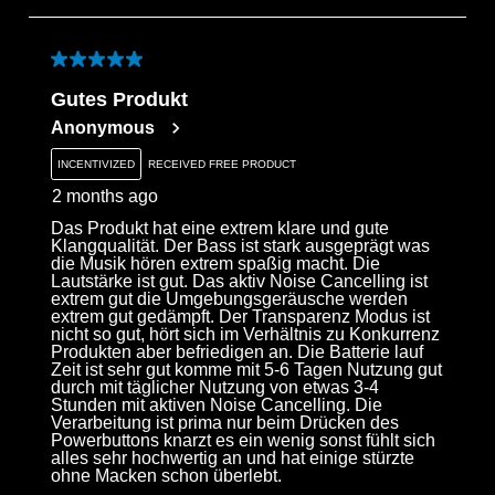
to
3
of
5 out of 5 stars.
77
Gutes Produkt
Reviews
Anonymous
.
INCENTIVIZED
RECEIVED FREE PRODUCT
2 months ago
Das Produkt hat eine extrem klare und gute
Klangqualität. Der Bass ist stark ausgeprägt was
die Musik hören extrem spaßig macht. Die
Lautstärke ist gut. Das aktiv Noise Cancelling ist
extrem gut die Umgebungsgeräusche werden
extrem gut gedämpft. Der Transparenz Modus ist
nicht so gut, hört sich im Verhältnis zu Konkurrenz
Produkten aber befriedigen an. Die Batterie lauf
Zeit ist sehr gut komme mit 5-6 Tagen Nutzung gut
durch mit täglicher Nutzung von etwas 3-4
Stunden mit aktiven Noise Cancelling. Die
Verarbeitung ist prima nur beim Drücken des
Powerbuttons knarzt es ein wenig sonst fühlt sich
alles sehr hochwertig an und hat einige stürzte
ohne Macken schon überlebt.