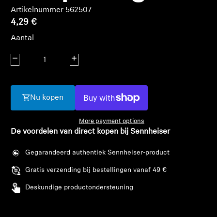
AMBEO soundbars en Subs
Artikelnummer 562507
4,29 €
Ontdek AMBEO
Aantal
AMBEO-onderdelen en accessoires
Aantal verlagen
Aantal verhogen
Ontdekken
Nu kopen
Over ons
More payment options
De voordelen van direct kopen bij Sennheiser
Innovaties
Gegarandeerd authentiek Sennheiser-product
Sound Space
Gratis verzending bij bestellingen vanaf 49 €
Deskundige productondersteuning
Support