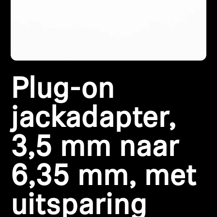
Koptelefoononderdelen en accessoires
Hearing
Plug-on
Gehoor per categorie
TV-koptelefoons voor gehoorondersteuning
jackadapter,
Gehoorbronnen
3,5 mm naar
Originele gehooronderdelengehoor en accessoires
6,35 mm, met
uitsparing
Soundbars