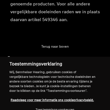
genoemde producten. Voor alle andere
vergelijkbare doeleinden raden we in plaats
daarvan artikel
549346
aan.
Terug naar boven
Support
Toestemmingsverklaring
Wij, Sennheiser Hearing, gebruiken cookies of
Juridische kennisgeving
Ons bedrijf
vergelijkbare technologieën voor technische doeleinden en
andere soorten cookies om je de beste ervaring tijdens je
Over ons
bezoek te bieden. Je kunt je cookie-instellingen beheren
Herroep overeenkomst
Carrière bij Sonova
door te klikken op de link "Toestemmingsvoorkeuren".
Perscontacten
Wereldwijd privacybeleid
Raadpleeg voor meer informatie ons cookieprivacybeleid.
Nieuwskamer
Algemene verkoopvoorwaarden
Sennheiser Consumer
voor online verkoop aan
Toestemmingsvoorkeuren