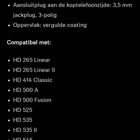
Aansluitplug aan de koptelefoonzijde: 3,5 mm
jackplug, 3-polig
Oppervlak: vergulde coating
Inloggen vereist
Meld u aan bij uw account om producten aan uw
Compatibel met:
verlanglijst toe te voegen en uw eerder
opgeslagen artikelen te bekijken.
HD 265 Linear
Login
HD 265 Linear II
HD 414 Classic
HD 500 A
HD 500 Fusion
HD 525
HD 535
HD 535 II