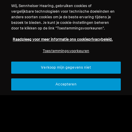
Wij, Sennheiser Hearing, gebruiken cookies of
vergelijkbare technologieën voor technische doeleinden en
Support
andere soorten cookies om je de beste ervaring tijdens je
bezoek te bieden. Je kunt je cookie-instellingen beheren
door te klikken op de link "Toestemmingsvoorkeuren".
Juridische kennisgeving
Ons bedrijf
Raadpleeg voor meer informatie ons cookieprivacybeleid.
Over ons
Herroep overeenkomst
Carrière bij Sonova
Toestemmingsvoorkeuren
Perscontacten
Wereldwijd privacybeleid
Newsroom
Algemene verkoopvoorwaarden
Verkoop mijn gegevens niet
Sennheiser Consumer
voor online verkoop aan
merkambassadeurs
consumenten
Accepteren
Beleid voor gecoördineerde
openbaarmaking van
kwetsbaarheden