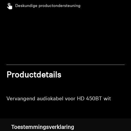
verlanglijst toe te voegen en uw eerder
Deskundige productondersteuning
Professioneel
opgeslagen artikelen te bekijken.
Login
Productdetails
Vervangend audiokabel voor HD 450BT wit
Toestemmingsverklaring
Terug naar boven