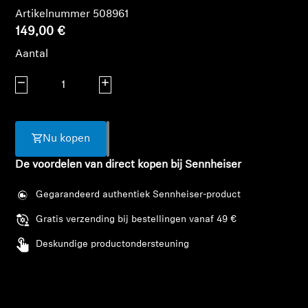
AMBEO soundbars en Subs
Artikelnummer 508961
149,00 €
Ontdek AMBEO
Aantal
AMBEO-onderdelen en accessoires
Aantal verlagen
Aantal verhogen
Ontdekken
Nu kopen
De voordelen van direct kopen bij Sennheiser
Over ons
Gegarandeerd authentiek Sennheiser-product
Innovaties
Gratis verzending bij bestellingen vanaf 49 €
Sound Space
Deskundige productondersteuning
Support