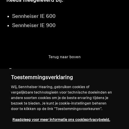
Reeds meegeleverd bij:
Sennheiser IE 600
Sennheiser IE 900
Terug naar boven
Support
Toestemmingsverklaring
Wij, Sennheiser Hearing, gebruiken cookies of
Juridische kennisgeving
Ons bedrijf
vergelijkbare technologieën voor technische doeleinden en
andere soorten cookies om je de beste ervaring tijdens je
Over ons
bezoek te bieden. Je kunt je cookie-instellingen beheren
Herroep overeenkomst
Carrière bij Sonova
door te klikken op de link "Toestemmingsvoorkeuren".
Perscontacten
Wereldwijd privacybeleid
Raadpleeg voor meer informatie ons cookieprivacybeleid.
Nieuwskamer
Algemene verkoopvoorwaarden
Sennheiser Consumer
voor online verkoop aan