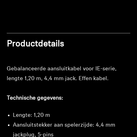
Professioneel
Productdetails
Gebalanceerde aansluitkabel voor IE-serie,
lengte 1,20 m, 4,4 mm jack. Effen kabel.
Technische gegevens:
Inloggen vereist
Meld u aan bij uw account om producten aan uw
Lengte: 1,20 m
verlanglijst toe te voegen en uw eerder
opgeslagen artikelen te bekijken.
Aansluitstekker aan spelerzijde: 4,4 mm
jackplug, 5-pins
Login