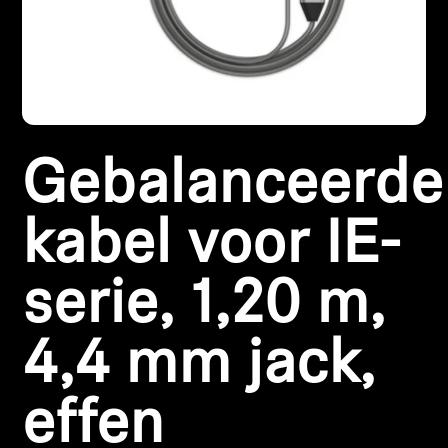
Koptelefoononderdelen en accessoires
Hearing
Gebalanceerde
Gehoor per categorie
TV-koptelefoons voor gehoorondersteuning
kabel voor IE-
Gehoorbronnen
serie, 1,20 m,
Originele gehooronderdelengehoor en accessoires
4,4 mm jack,
effen
Soundbars