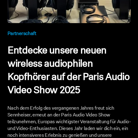
AMBEO Soundbars und Subs
AMBEO entdecken
Partnerschaft
AMBEO Ersatzteile & Zubehör
Entdecke unsere neuen
Entdecken
wireless audiophilen
Kopfhörer auf der Paris Audio
Über uns
Video Show 2025
Innovationen
Soundspace
Nach dem Erfolg des vergangenen Jahres freut sich
Sennheiser, erneut an der Paris Audio Video Show
teilzunehmen, Europas wichtigster Veranstaltung für Audio-
und Video-Enthusiasten. Dieses Jahr laden wir dich ein, ein
Support
noch intensiveres Erlebnis zu genießen und unsere