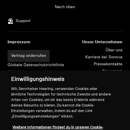
Nach oben
Support
Impressum
Unser Unternehmen
Über uns
Vertrag widerrufen
Karriere bei Sonova
Pressekontakte
Globale Datenschutzrichtlinie
Newsroom
Allgemeine
Sennheiser Consumer
Geschäftsbedingungen für
Einwilligungshinweis
Markenbotschafter
Online-Verkäufe an Verbraucher
Wir, Sennheiser Hearing, verwenden Cookies oder
Koordinierte Richtlinie zur
ähnliche Technologien für technische Zwecke und andere
Offenlegung von Schwachstellen
Arten von Cookies, um dir das beste Erlebnis während
deines Besuchs zu bieten. Du kannst die Cookie-
Einstellungen verwalten, indem du auf den Link
„Einwilligungseinstellungen" klickst.
Weitere Informationen findest du in unseren Cookie-