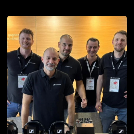
Kopfhörer-Ersatzteile & Zubehör
Hearing
Hearing
TV-Kopfhörer
Ressourcen zum Thema Hören
Original-Hörteile & Zubehör
Soundbars