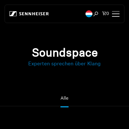
Zum Inhalt springen
Artikel i
0
Suchfenster öffn
Kopfhörer
Konnektivität
Soundspace
Experten sprechen über Klang
Style
Verwendungszweck
Serie
Alle
Bluetooth Dongles
Empfohlene Kopfhörer