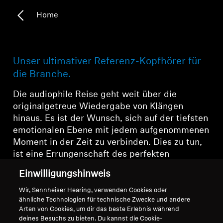
Home
Unser ultimativer Referenz-Kopfhörer für
die Branche.
Die audiophile Reise geht weit über die
originalgetreue Wiedergabe von Klängen
hinaus. Es ist der Wunsch, sich auf der tiefsten
emotionalen Ebene mit jedem aufgenommenen
Moment in der Zeit zu verbinden. Dies zu tun,
ist eine Errungenschaft des perfekten
Gleichgewichts – weder etwas zu einer Quelle
Einwilligungshinweis
von höchster Integrität hinzuzufügen noch
etwas von ihr abzuziehen. Dies ist ein so
Wir, Sennheiser Hearing, verwenden Cookies oder
ähnliche Technologien für technische Zwecke und andere
ehrgeiziges Abenteuer, dass wir ihm unseren
Arten von Cookies, um dir das beste Erlebnis während
gesamten Zweck gewidmet haben. Mach mit
deines Besuchs zu bieten. Du kannst die Cookie-