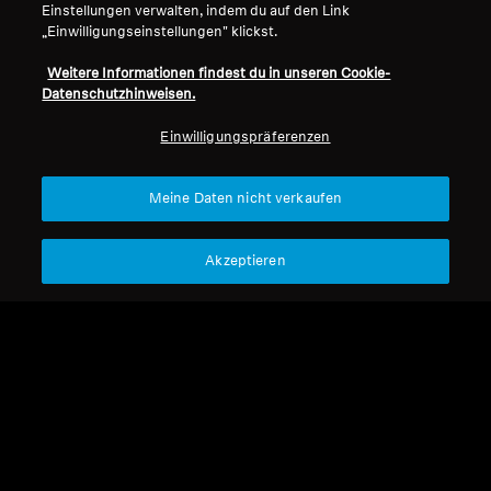
und auch du kannst es.
Einstellungen verwalten, indem du auf den Link
„Einwilligungseinstellungen" klickst.
Weitere Informationen findest du in unseren Cookie-
Datenschutzhinweisen.
Alle Audiophile
Einwilligungspräferenzen
Sortieren
Meine Daten nicht verkaufen
Akzeptieren
Refurbished
Refurbished