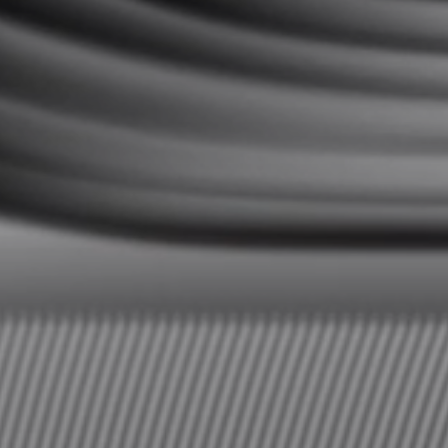
AMBEO Soundbars und Subs
AMBEO entdecken
AMBEO Ersatzteile & Zubehör
Entdecken
Über uns
Innovationen
Soundspace
Support