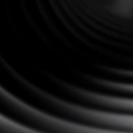
Kopfhörer-Ersatzteile & Zubehör
Hearing
Hearing
TV-Kopfhörer
Ressourcen zum Thema Hören
Original-Hörteile & Zubehör
Soundbars