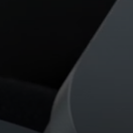
Anmeldung erforderlich
Melden Sie sich bei Ihrem Konto an, um
Produkte zu Ihrer Wunschliste hinzuzufügen und
Ihre zuvor gespeicherten Artikel anzuzeigen.
Login