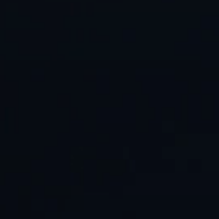
Kopfhörer-Ersatzteile & Zubehör
Hearing
Hearing
TV-Kopfhörer
Ressourcen zum Thema Hören
Original-Hörteile & Zubehör
Soundbars