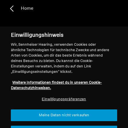
Home
Kopfhörer für Sport & Fitness
Einwilligungshinweis
Wir, Sennheiser Hearing, verwenden Cookies oder
Dein Workout verdient einen Soundtrack, der
ähnliche Technologien für technische Zwecke und andere
dich zu Höchstleistungen anspornt. Die
Arten von Cookies, um dir das beste Erlebnis während
Sennheiser Sports & Fitness Collection wurde
deines Besuchs zu bieten. Du kannst die Cookie-
nicht nur für Musik entwickelt, sondern auch
Einstellungen verwalten, indem du auf den Link
„Einwilligungseinstellungen" klickst.
für Spitzenleistungen. Sie bietet eine
leistungsstarke Mischung aus überragendem
Weitere Informationen findest du in unseren Cookie-
Klang, unaufhaltsamer Strapazierfähigkeit und
Datenschutzhinweisen.
einem Sitz, der einfach nicht nachlässt.
Einwilligungspräferenzen
Meine Daten nicht verkaufen
Kopfhörer für Sport &