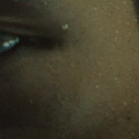
Kopfhörer-Ersatzteile & Zubehör
Hearing
Hearing
TV-Kopfhörer
Ressourcen zum Thema Hören
Original-Hörteile & Zubehör
Soundbars