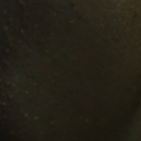
AMBEO Soundbars und Subs
AMBEO entdecken
AMBEO Ersatzteile & Zubehör
Entdecken
Über uns
Innovationen
Soundspace
Support