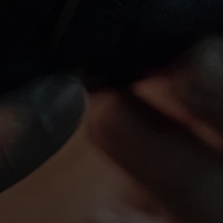
Anmeldung erforderlich
Melden Sie sich bei Ihrem Konto an, um Produkte zu Ihrer
Wunschliste hinzuzufügen und Ihre zuvor gespeicherten
Artikel anzuzeigen.
Login