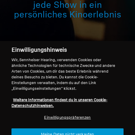
jede Show in ein
Professionell
persönliches Kinoerlebnis
Einwilligungshinweis
Wir, Sennheiser Hearing, verwenden Cookies oder
ähnliche Technologien für technische Zwecke und andere
Arten von Cookies, um dir das beste Erlebnis während
Home
deines Besuchs zu bieten. Du kannst die Cookie-
Einstellungen verwalten, indem du auf den Link
„Einwilligungseinstellungen" klickst.
Weitere Informationen findest du in unseren Cookie-
Erwecke deine Lieblingsmedien wieder
Datenschutzhinweisen.
zum Leben
Einwilligungspräferenzen
Sennheiser TV Listening Systems lösen die
"Lautstärkekriege" mit
personalisierter,
Meine Daten nicht verkaufen