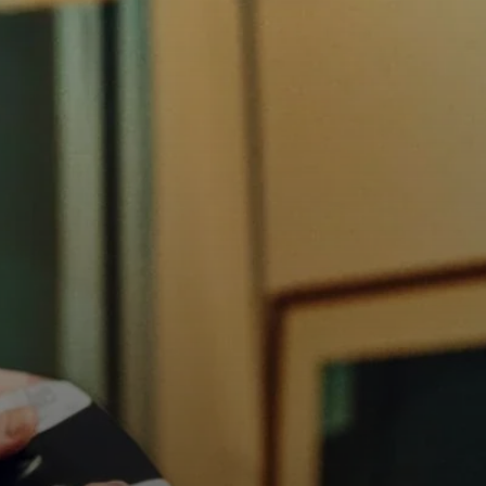
Kopfhörer-Ersatzteile & Zubehör
Hearing
Hearing
TV-Kopfhörer
Ressourcen zum Thema Hören
Original-Hörteile & Zubehör
Soundbars