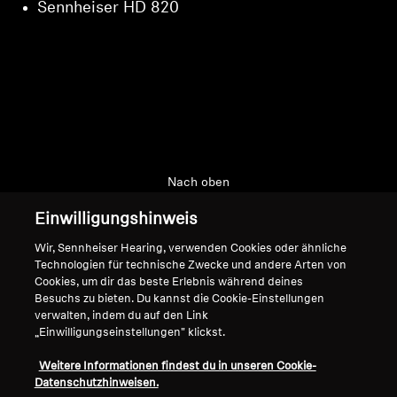
Sennheiser HD 820
Nach oben
Einwilligungshinweis
Support
Wir, Sennheiser Hearing, verwenden Cookies oder ähnliche
Technologien für technische Zwecke und andere Arten von
Cookies, um dir das beste Erlebnis während deines
Impressum
Unser Unternehmen
Besuchs zu bieten. Du kannst die Cookie-Einstellungen
Über uns
verwalten, indem du auf den Link
Vertrag widerrufen
„Einwilligungseinstellungen" klickst.
Karriere bei Sonova
Pressekontakte
Globale Datenschutzrichtlinie
Weitere Informationen findest du in unseren Cookie-
Newsroom
Allgemeine
Datenschutzhinweisen.