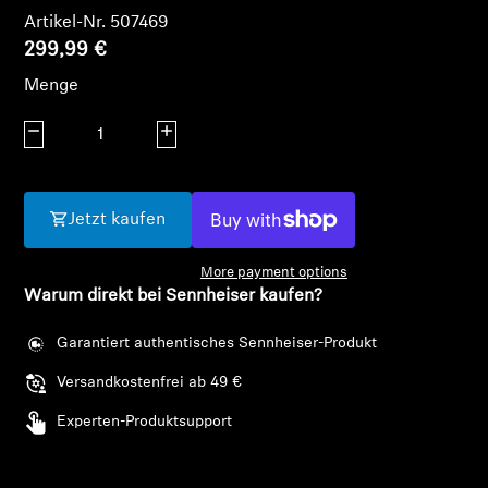
AMBEO Soundbars und Subs
Artikel-Nr. 507469
299,99 €
AMBEO entdecken
Menge
AMBEO Ersatzteile & Zubehör
Menge verringern
Menge erhöhen
Entdecken
Jetzt kaufen
Über uns
More payment options
Warum direkt bei Sennheiser kaufen?
Innovationen
Garantiert authentisches Sennheiser-Produkt
Soundspace
Versandkostenfrei ab 49 €
Experten-Produktsupport
Support