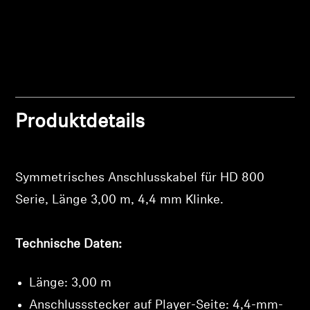
Professionell
Produktdetails
Symmetrisches Anschlusskabel für HD 800
Serie, Länge 3,00 m, 4,4 mm Klinke.
Anmeldung erforderlich
Technische Daten:
Melden Sie sich bei Ihrem Konto an, um Produkte
zu Ihrer Wunschliste hinzuzufügen und Ihre zuvor
Länge: 3,00 m
gespeicherten Artikel anzuzeigen.
Anschlussstecker auf Player-Seite: 4,4-mm-