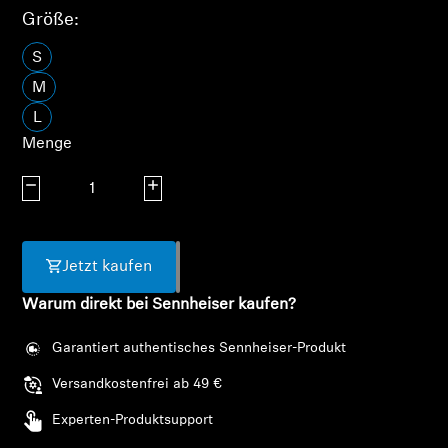
AMBEO Soundbars und Subs
Größe:
S
AMBEO entdecken
M
AMBEO Ersatzteile & Zubehör
L
Menge
Menge verringern
Menge erhöhen
Entdecken
Über uns
Jetzt kaufen
Innovationen
Warum direkt bei Sennheiser kaufen?
Soundspace
Garantiert authentisches Sennheiser-Produkt
Versandkostenfrei ab 49 €
Experten-Produktsupport
Support
Anmeldung erforderlich