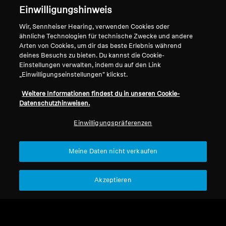
Einwilligungshinweis
Wir, Sennheiser Hearing, verwenden Cookies oder
Impressum
Unser Unternehmen
ähnliche Technologien für technische Zwecke und andere
Arten von Cookies, um dir das beste Erlebnis während
Über uns
deines Besuchs zu bieten. Du kannst die Cookie-
Vertrag widerrufen
Karriere bei Sonova
Einstellungen verwalten, indem du auf den Link
Pressekontakte
„Einwilligungseinstellungen" klickst.
Globale Datenschutzrichtlinie
Newsroom
Allgemeine
Weitere Informationen findest du in unseren Cookie-
Sennheiser Consumer
Geschäftsbedingungen für
Datenschutzhinweisen.
Markenbotschafter
Online-Verkäufe an Verbraucher
Einwilligungspräferenzen
Koordinierte Richtlinie zur
Offenlegung von Schwachstellen
Meine Daten nicht verkaufen
Akzeptieren
Impressum
Cookie-Einstellungen
Erklärung zur digitalen Barrierefreiheit
© 2026 Sonova Consumer Hearing GmbH