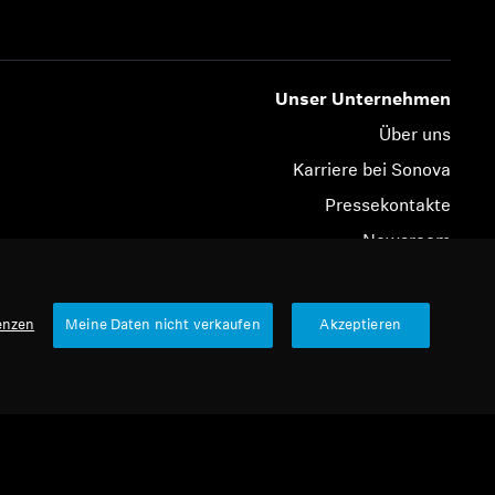
Unser Unternehmen
Über uns
Karriere bei Sonova
Pressekontakte
Newsroom
Sennheiser Consumer Markenbotschafter
enzen
Meine Daten nicht verkaufen
Akzeptieren
© 2026 Sonova Consumer Hearing GmbH