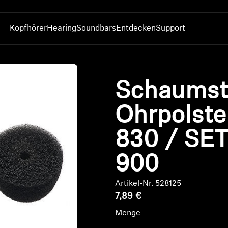
Kopfhörer
Hearing
Soundbars
Entdecken
Support
Serie
Ressourcen zum Thema Hören
AMBEO entdecken
Innovationen
Empfohlene Kopfhörer
MOMENTUM
Sennheiser Hearing Test App
AMBEO OS2 & Smart Control
Technologie
Alle Kopfhörer anschau
Schaumst
ACCENTUM
Original-Hörteile & Zubehör
AMBEO Ersatzteile & Zubehör
AMBEO|OS und Smart Control App
Zeitlich begrenzte Ange
HD Serie
Ersatz-TV-Kopfhörer & Transmitter
Original Soundbar Ersatzteile & Zubehör
Sennheiser Hörtest-App
Bestseller
Ohrpolste
IE Serie
Auracast™
Refurbished
RS Serie TV
Smart Control App
Kopfhörer-Ersatzteile &
830 / SET
Bluetooth Dongles
Smart Control Plus App
Zubehör
BTD 600
Erlebe MOMENTUM 5
Verstärker
900
BTD 700
Soundspace
Original Zubehör
Soundspace erkunden
Artikel-Nr. 528125
7,89 €
Menge