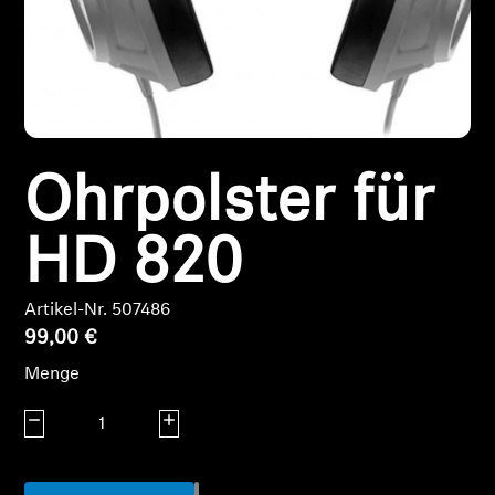
Kopfhörer-Ersatzteile & Zubehör
Hearing
Ohrpolster für
Hearing
TV-Kopfhörer
HD 820
Ressourcen zum Thema Hören
Artikel-Nr. 507486
99,00 €
Original-Hörteile & Zubehör
Menge
Menge verringern
Menge erhöhen
Soundbars