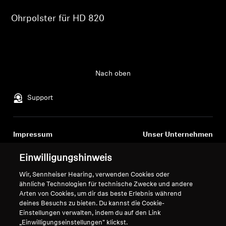
Login
Ohrpolster für HD 820
Professionell
Nach oben
Support
Impressum
Unser Unternehmen
Über uns
Einwilligungshinweis
Vertrag widerrufen
Karriere bei Sonova
Pressekontakte
Globale Datenschutzrichtlinie
Wir, Sennheiser Hearing, verwenden Cookies oder
ähnliche Technologien für technische Zwecke und andere
Newsroom
Allgemeine
Arten von Cookies, um dir das beste Erlebnis während
Sennheiser Consumer
Geschäftsbedingungen für
deines Besuchs zu bieten. Du kannst die Cookie-
Markenbotschafter
Online-Verkäufe an Verbraucher
Einstellungen verwalten, indem du auf den Link
Koordinierte Richtlinie zur
„Einwilligungseinstellungen" klickst.