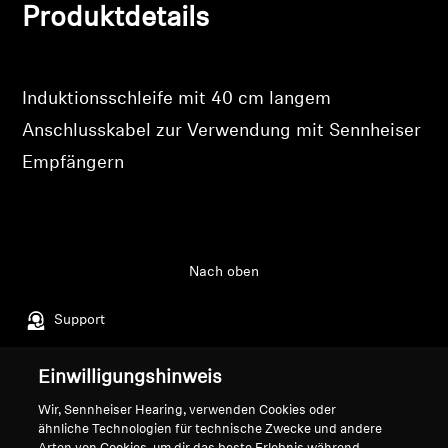
Produkte zu Ihrer Wunschliste hinzuzufügen und
Produktdetails
Ihre zuvor gespeicherten Artikel anzuzeigen.
Professionell
Login
Induktionsschleife mit 40 cm langem
Anschlusskabel zur Verwendung mit Sennheiser
Empfängern
Nach oben
Support
Einwilligungshinweis
Impressum
Unser Unternehmen
Wir, Sennheiser Hearing, verwenden Cookies oder
Über uns
ähnliche Technologien für technische Zwecke und andere
Vertrag widerrufen
Karriere bei Sonova