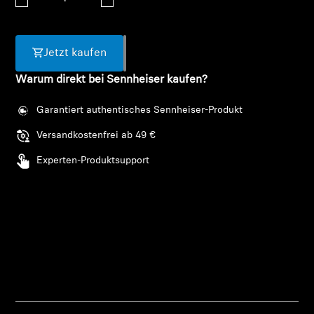
AMBEO Soundbars und Subs
AMBEO entdecken
Jetzt kaufen
AMBEO Ersatzteile & Zubehör
Warum direkt bei Sennheiser kaufen?
Garantiert authentisches Sennheiser-Produkt
Versandkostenfrei ab 49 €
Entdecken
Experten-Produktsupport
Über uns
Innovationen
Soundspace
Anmeldung erforderlich
Melden Sie sich bei Ihrem Konto an, um
Support