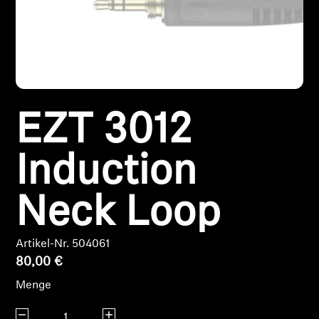
Kopfhörer-Ersatzteile & Zubehör
Hearing
EZT 3012
Hearing
TV-Kopfhörer
Induction
Ressourcen zum Thema Hören
Neck Loop
Original-Hörteile & Zubehör
Artikel-Nr. 504061
80,00 €
Menge
Soundbars
Menge verringern
Menge erhöhen