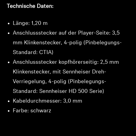
Technische Daten:
Länge: 1,20 m
Anschlussstecker auf der Player-Seite: 3,5
Anmeldung erforderlich
mm Klinkenstecker, 4-polig (Pinbelegungs-
Melden Sie sich bei Ihrem Konto an, um
Standard: CTIA)
Produkte zu Ihrer Wunschliste hinzuzufügen und
Anschlussstecker kopfhörerseitig: 2,5 mm
Ihre zuvor gespeicherten Artikel anzuzeigen.
Klinkenstecker, mit Sennheiser Dreh-
Login
Verriegelung, 4-polig (Pinbelegungs-
Standard: Sennheiser HD 500 Serie)
Kabeldurchmesser: 3,0 mm
Farbe: schwarz