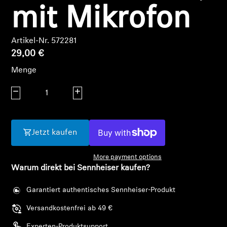
AMBEO Soundbars und Subs
mit Mikrofon
AMBEO entdecken
Artikel-Nr. 572281
29,00 €
AMBEO Ersatzteile & Zubehör
Menge
Menge verringern
Menge erhöhen
Entdecken
Über uns
Jetzt kaufen
Innovationen
More payment options
Warum direkt bei Sennheiser kaufen?
Soundspace
Garantiert authentisches Sennheiser-Produkt
Versandkostenfrei ab 49 €
Support
Experten-Produktsupport