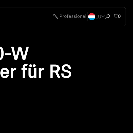
LU
Artike
Professionell
0
Suchfenster 
en
0-W
bote
er für RS