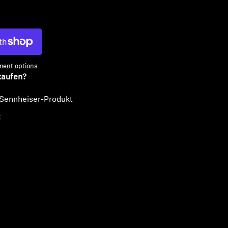
n
ent options
kaufen?
 Sennheiser-Produkt
€