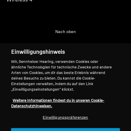
Wireless 4
Nach oben
Support
Einwilligungshinweis
Wir, Sennheiser Hearing, verwenden Cookies oder
Impressum
Unser Unternehmen
ähnliche Technologien für technische Zwecke und andere
Arten von Cookies, um dir das beste Erlebnis während
Über uns
deines Besuchs zu bieten. Du kannst die Cookie-
Vertrag widerrufen
Karriere bei Sonova
Einstellungen verwalten, indem du auf den Link
Pressekontakte
„Einwilligungseinstellungen" klickst.
Globale Datenschutzrichtlinie
Newsroom
Allgemeine
Weitere Informationen findest du in unseren Cookie-
Sennheiser Consumer
Geschäftsbedingungen für
Datenschutzhinweisen.
Markenbotschafter
Online-Verkäufe an Verbraucher
Einwilligungspräferenzen
Koordinierte Richtlinie zur
Offenlegung von Schwachstellen