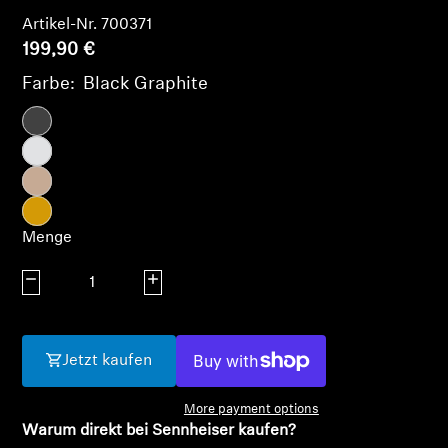
AMBEO Soundbars und Subs
Artikel-Nr. 700371
199,90 €
AMBEO entdecken
Farbe:
Black Graphite
AMBEO Ersatzteile & Zubehör
Entdecken
Menge
Über uns
Menge verringern
Menge erhöhen
Innovationen
Soundspace
Jetzt kaufen
More payment options
Warum direkt bei Sennheiser kaufen?
Support