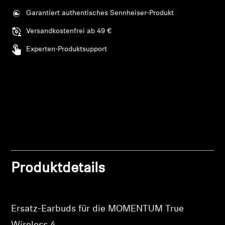
Garantiert authentisches Sennheiser-Produkt
Professionell
Versandkostenfrei ab 49 €
Anmeldung erforderlich
Experten-Produktsupport
Melden Sie sich bei Ihrem Konto an, um
Produkte zu Ihrer Wunschliste hinzuzufügen und
Ihre zuvor gespeicherten Artikel anzuzeigen.
Login
Produktdetails
Ersatz-Earbuds für die MOMENTUM True