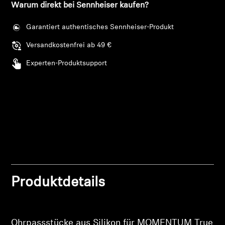
Warum direkt bei Sennheiser kaufen?
Professionell
Garantiert authentisches Sennheiser-Produkt
Versandkostenfrei ab 49 €
Experten-Produktsupport
Anmeldung erforderlich
Melden Sie sich bei Ihrem Konto an, um
Produkte zu Ihrer Wunschliste hinzuzufügen und
Ihre zuvor gespeicherten Artikel anzuzeigen.
Login
Produktdetails
Ohrpassstücke aus Silikon für MOMENTUM True