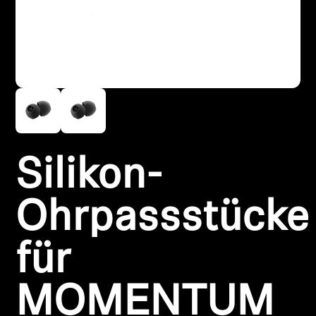
Kopfhörer-Ersatzteile & Zubehör
Hearing
Hearing
TV-Kopfhörer
Silikon-
Ressourcen zum Thema Hören
Ohrpassstücke
Original-Hörteile & Zubehör
für
Soundbars
MOMENTUM