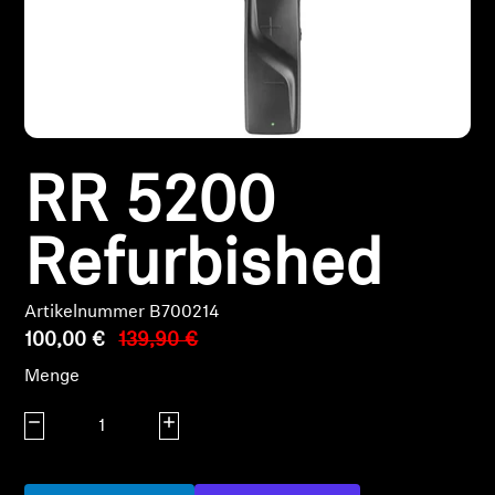
Kopfhörer-Ersatzteile & Zubehör
Hearing
RR 5200
Hearing
TV-Kopfhörer
Refurbished
Ressourcen zum Thema Hören
Artikelnummer B700214
100,00 €
139,90 €
Original-Hörteile & Zubehör
Menge
Menge verringern
Menge erhöhen
Soundbars