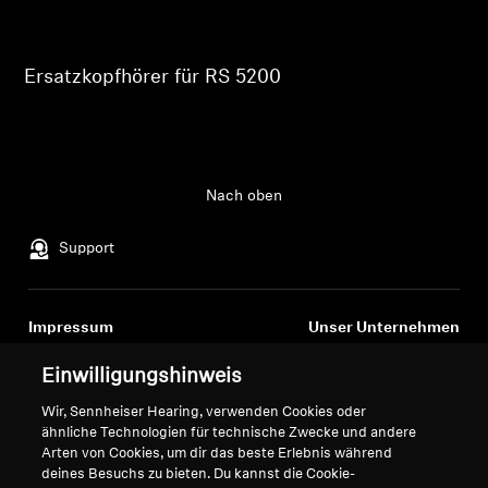
Ihre zuvor gespeicherten Artikel anzuzeigen.
Professionell
Login
Ersatzkopfhörer für RS 5200
Nach oben
Support
Impressum
Unser Unternehmen
Über uns
Einwilligungshinweis
Vertrag widerrufen
Karriere bei Sonova
Pressekontakte
Wir, Sennheiser Hearing, verwenden Cookies oder
Globale Datenschutzrichtlinie
ähnliche Technologien für technische Zwecke und andere
Newsroom
Allgemeine
Arten von Cookies, um dir das beste Erlebnis während
Sennheiser Consumer
Geschäftsbedingungen für
deines Besuchs zu bieten. Du kannst die Cookie-