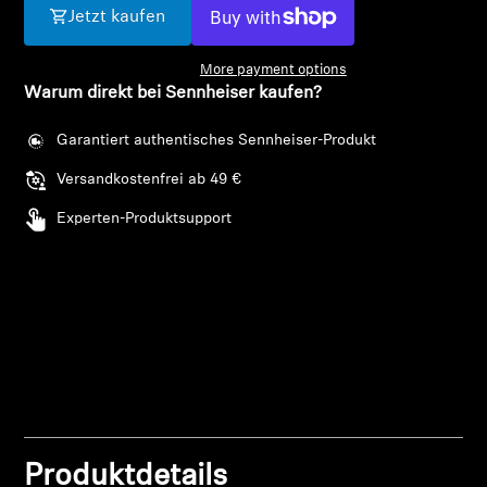
AMBEO Soundbars und Subs
Jetzt kaufen
AMBEO entdecken
More payment options
Warum direkt bei Sennheiser kaufen?
AMBEO Ersatzteile & Zubehör
Garantiert authentisches Sennheiser-Produkt
Versandkostenfrei ab 49 €
Entdecken
Experten-Produktsupport
Über uns
Innovationen
Soundspace
Anmeldung erforderlich
Melden Sie sich bei Ihrem Konto an, um
Support
Produktdetails
Produkte zu Ihrer Wunschliste hinzuzufügen und