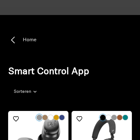
Home
Smart Control App
Sorteren