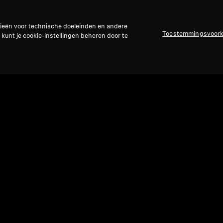
gieën voor technische doeleinden en andere
Toestemmingsvoor
 kunt je cookie-instellingen beheren door te
Refurbished
Ref
MOMENTUM 5 Wireless
HD-se
HDB
5.0
(40)