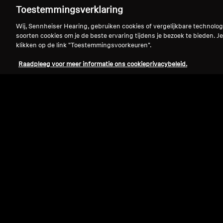
Toestemmingsverklaring
Wij, Sennheiser Hearing, gebruiken cookies of vergelijkbare technolo
soorten cookies om je de beste ervaring tijdens je bezoek te bieden. Je
klikken op de link "Toestemmingsvoorkeuren".
Raadpleeg voor meer informatie ons cookieprivacybeleid.
Refurbished
HDB 630 Refurbished