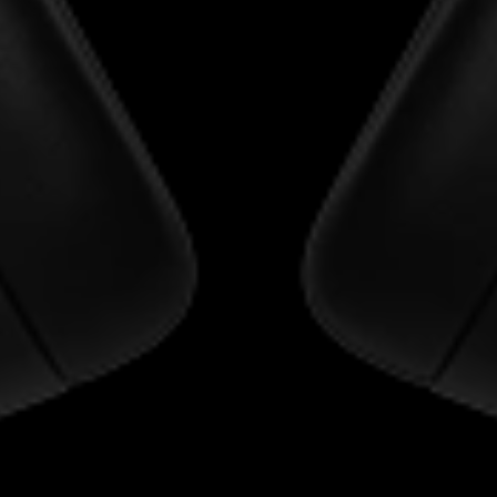
Inloggen vereist
Meld u aan bij uw account om producten aan uw verlanglijst
toe te voegen en uw eerder opgeslagen artikelen te bekijken.
Login