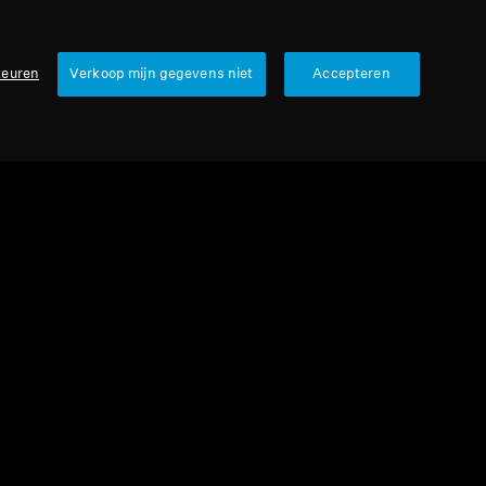
keuren
Verkoop mijn gegevens niet
Accepteren
urbished
rie koptelefoons
 630