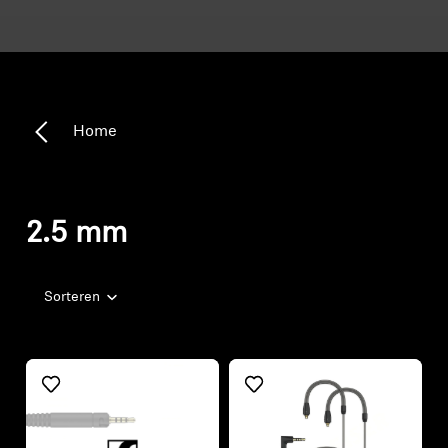
Home
2.5 mm
Sorteren