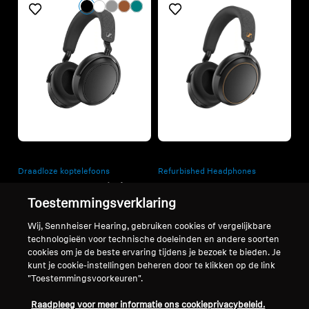
Refurbished
Refurbished
Draadloze koptelefoons
Refurbished Headphones
MOMENTUM 4 Wireless
MOMENTUM 4 Copper
Toestemmingsverklaring
Refurbished
4.4
(535)
Wij, Sennheiser Hearing, gebruiken cookies of vergelijkbare
220,00 €
165,00 €
369,90 €
399,90 €
technologieën voor technische doeleinden en andere soorten
Laagste prijs in de afgelopen
Laagste prijs in de afgelopen
cookies om je de beste ervaring tijdens je bezoek te bieden. Je
kunt je cookie-instellingen beheren door te klikken op de link
30 dagen:
205,00 €
30 dagen:
170,00 €
"Toestemmingsvoorkeuren".
Raadpleeg voor meer informatie ons cookieprivacybeleid.