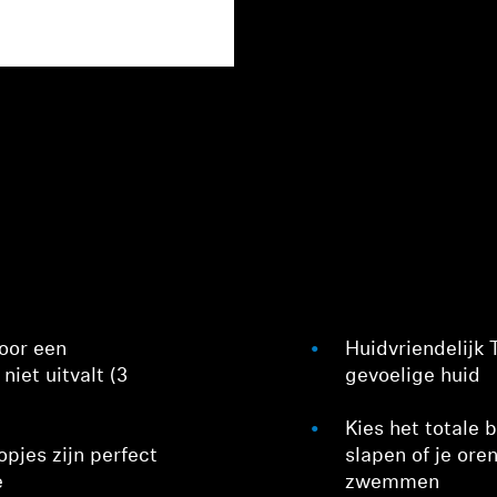
voor een
Huidvriendelijk 
iet uitvalt (3
gevoelige huid
Kies het totale 
opjes zijn perfect
slapen of je ore
e
zwemmen