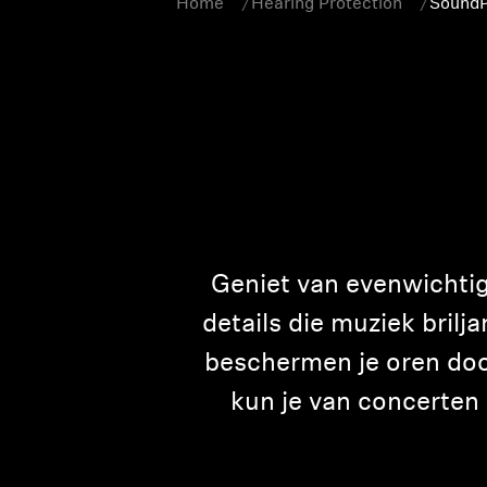
Home
Hearing Protection
SoundP
Geniet van evenwichtig
details die muziek brilj
beschermen je oren door
kun je van concerten 