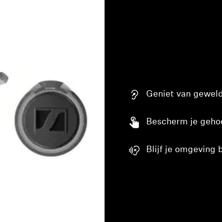
Geniet van geweld
Inloggen vereist
Bescherm je geho
Meld u aan bij uw account om producten aan uw verlanglijst
toe te voegen en uw eerder opgeslagen artikelen te bekijken.
Blijf je omgeving
Login