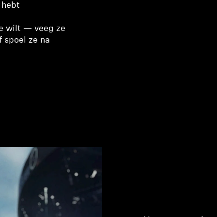
 hebt
e wilt — veeg ze
 spoel ze na