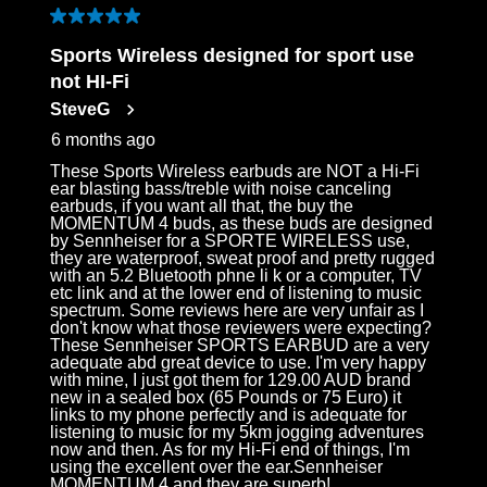
5 out of 5 stars.
Sports Wireless designed for sport use
not HI-Fi
SteveG
6 months ago
These Sports Wireless earbuds are NOT a Hi-Fi
ear blasting bass/treble with noise canceling
earbuds, if you want all that, the buy the
MOMENTUM 4 buds, as these buds are designed
by Sennheiser for a SPORTE WIRELESS use,
they are waterproof, sweat proof and pretty rugged
with an 5.2 Bluetooth phne li k or a computer, TV
etc link and at the lower end of listening to music
spectrum. Some reviews here are very unfair as I
don't know what those reviewers were expecting?
These Sennheiser SPORTS EARBUD are a very
adequate abd great device to use. I'm very happy
with mine, I just got them for 129.00 AUD brand
new in a sealed box (65 Pounds or 75 Euro) it
links to my phone perfectly and is adequate for
listening to music for my 5km jogging adventures
now and then. As for my Hi-Fi end of things, I'm
using the excellent over the ear.Sennheiser
MOMENTUM 4 and they are superb!