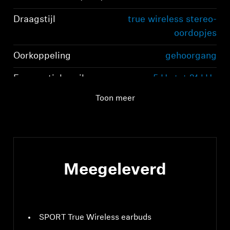
Draagstijl
true wireless stereo-
oordopjes
Oorkoppeling
gehoorgang
Frequentiebereik
5 Hz tot 21 kHz
(luidspreker)
Toon meer
Meegeleverd
SPORT True Wireless earbuds