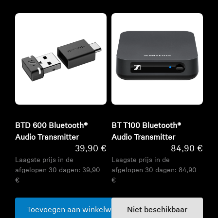
BTD 600 Bluetooth®
BT T100 Bluetooth®
Audio Transmitter
Audio Transmitter
39,90 €
84,90 €
Laagste prijs in de
Laagste prijs in de
afgelopen 30 dagen:
39,90
afgelopen 30 dagen:
84,90
€
€
Toevoegen aan winkelwagen
Niet beschikbaar