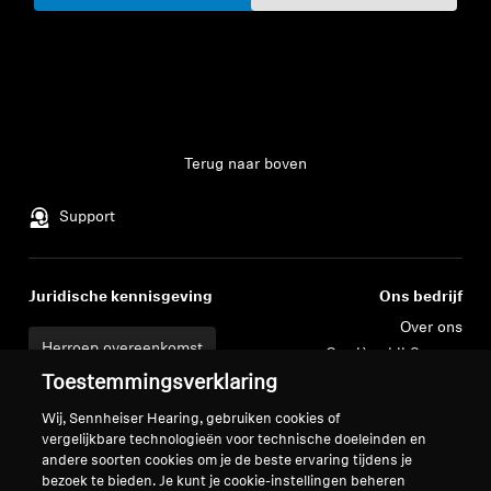
Terug naar boven
Support
Juridische kennisgeving
Ons bedrijf
Over ons
Herroep overeenkomst
Carrière bij Sonova
Perscontacten
Toestemmingsverklaring
Global Privacy Policy
Nieuwskamer
Algemene verkoopvoorwaarden
Wij, Sennheiser Hearing, gebruiken cookies of
Sennheiser Consumer
voor online verkoop aan
vergelijkbare technologieën voor technische doeleinden en
merkambassadeurs
andere soorten cookies om je de beste ervaring tijdens je
consumenten
bezoek te bieden. Je kunt je cookie-instellingen beheren
Beleid voor gecoördineerde