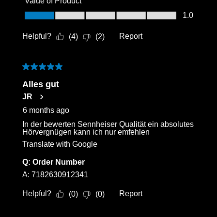
Value of Product
Value of Product, 1.0 out of 5
1.0
Helpful?
Report
(
4
)
(
2
)
5 out of 5 stars.
Alles gut
JR
6 months ago
In der bewerten Sennheiser Qualität ein absolutes
Hörvergnügen kann ich nur emfehlen
Translate with Google
Q:
Order Number
A:
7182630912341
Helpful?
Report
(
0
)
(
0
)