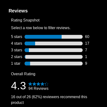
Reviews
Rating Snapshot
Select a row below to filter reviews.
5 stars
stars
60
60 reviews wi
4 stars
stars
17
17 reviews wi
3 stars
stars
7
7 reviews wit
2 stars
stars
1
1 review with
1 star
stars
9
9 reviews wit
Overall Rating
4.3
94 Reviews
16 out of 26 (62%) reviewers recommend this
product