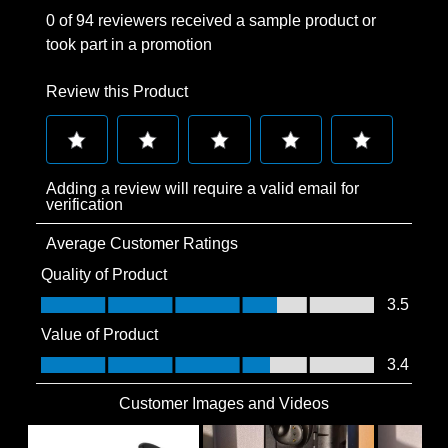
0 of 94 reviewers received a sample product or
took part in a promotion
Review this Product
Select
Select
Select
Select
Select
Adding a review will require a valid email for
to
to
to
to
to
verification
rate
rate
rate
rate
rate
Average Customer Ratings
the
the
the
the
the
item
item
item
item
item
Quality of Product
with
with
with
with
with
Quality of Product, 3.5 out of 5
3.5
1
2
3
4
5
Value of Product
star.
stars.
stars.
stars.
stars.
Value of Product, 3.4 out of 5
3.4
This
This
This
This
This
action
action
action
action
action
Customer Images and Videos
will
will
will
will
will
open
open
open
open
open