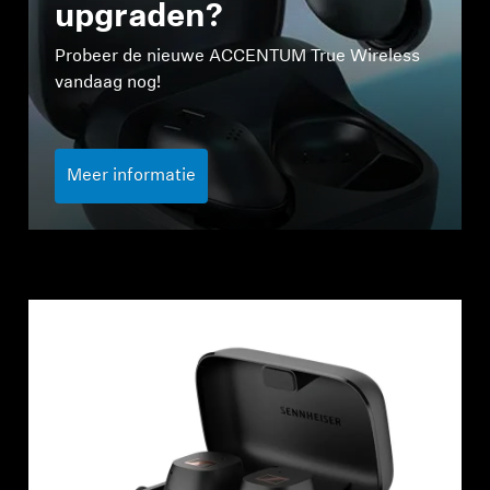
AMBEO soundbars en Subs
upgraden?
Probeer de nieuwe ACCENTUM True Wireless
Ontdek AMBEO
vandaag nog!
AMBEO-onderdelen en accessoires
Meer informatie
Ontdekken
Over ons
Innovaties
Sound Space
Support