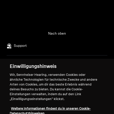
Nach oben
Support
Impressum
Unser Unternehmen
Einwilligungshinweis
Über uns
Wir, Sennheiser Hearing, verwenden Cookies oder
Vertrag widerrufen
Karriere bei Sonova
ähnliche Technologien für technische Zwecke und andere
Pressekontakte
Globale Datenschutzrichtlinie
Arten von Cookies, um dir das beste Erlebnis während
deines Besuchs zu bieten. Du kannst die Cookie-
Newsroom
Allgemeine
Einstellungen verwalten, indem du auf den Link
Sennheiser Consumer
Geschäftsbedingungen für
„Einwilligungseinstellungen" klickst.
Markenbotschafter
Online-Verkäufe an Verbraucher
Koordinierte Richtlinie zur
Weitere Informationen findest du in unseren Cookie-
Datenschutzhinweisen.