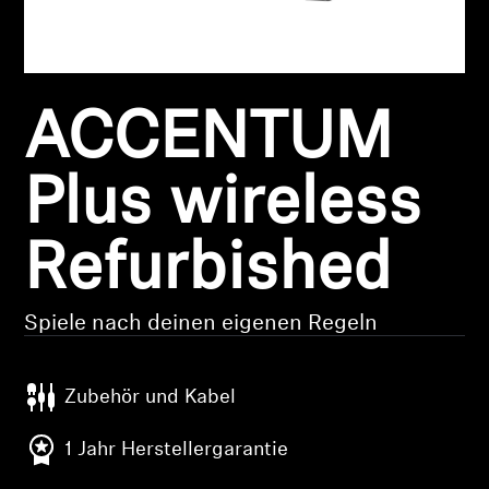
Kopfhörer-Ersatzteile & Zubehör
ACCENTUM
Hearing
Hearing
Plus wireless
TV-Kopfhörer
Refurbished
Ressourcen zum Thema Hören
Spiele nach deinen eigenen Regeln
Original-Hörteile & Zubehör
Zubehör und Kabel
Soundbars
1 Jahr Herstellergarantie