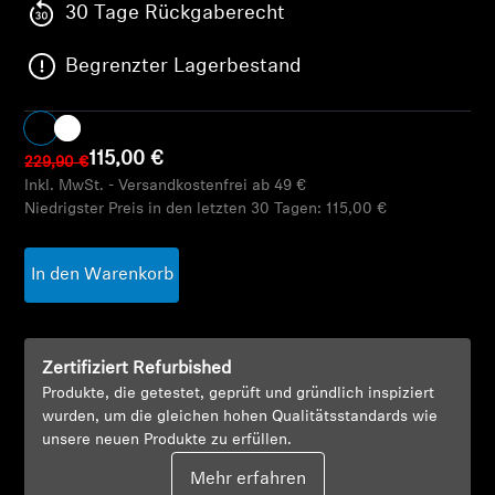
AMBEO Soundbars und Subs
30 Tage Rückgaberecht
Begrenzter Lagerbestand
AMBEO entdecken
AMBEO Ersatzteile & Zubehör
115,00 €
229,90 €
Inkl. MwSt. - Versandkostenfrei ab 49 €
Niedrigster Preis in den letzten 30 Tagen:
115,00 €
Entdecken
Über uns
In den Warenkorb
Innovationen
Zertifiziert Refurbished
Soundspace
Produkte, die getestet, geprüft und gründlich inspiziert
wurden, um die gleichen hohen Qualitätsstandards wie
unsere neuen Produkte zu erfüllen.
Support
Mehr erfahren